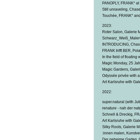
PANOPLY, FRANK* at G
Still unraveling, Chas
Touchée, FRANK* and 
2023:
Roter Salon, Galerie M
Schwarz_Weiß_Malerei
INTRODUCING, Chase 
FRANK trifft BER, Po
In the field of floatin
Magic Monday, 25 Jah
Magic Gardens, Galeri
Odyssée privée with 
Art Karlsruhe with Gal
2022:
super.natural (with Ju
renature - nah der nat
Schnell & Dreckig, FRA
Art Karlsruhe with Gal
Silky Roots, Galerie M
:innen malen, Kunstver
Der geheime Garten, G