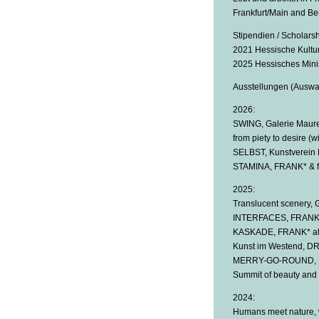
Frankfurt/Main and Be
Stipendien / Scholarsh
2021 Hessische Kulturs
2025 Hessisches Minis
Ausstellungen (Auswah
2026:
SWING, Galerie Maurer
from piety to desire (
SELBST, Kunstverein F
STAMINA, FRANK* & fr
2025:
Translucent scenery, G
INTERFACES, FRANK* &
KASKADE, FRANK* at K
Kunst im Westend, DR
MERRY-GO-ROUND, FR
Summit of beauty and 
2024:
Humans meet nature, w