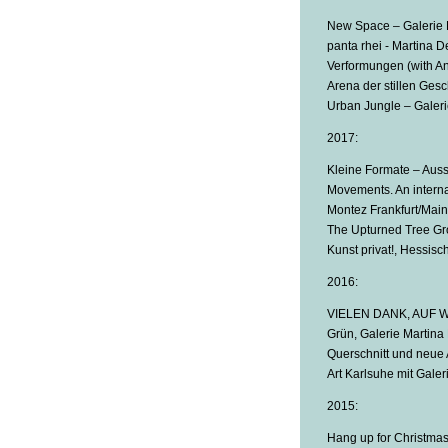
New Space – Galerie 
panta rhei - Martina D
Verformungen (with A
Arena der stillen Ges
Urban Jungle – Galer
2017:
Kleine Formate – Auss
Movements. An interna
Montez Frankfurt/Main
The Upturned Tree Gro
Kunst privat!, Hessis
2016:
VIELEN DANK, AUF WIE
Grün, Galerie Martina 
Querschnitt und neue 
Art Karlsuhe mit Galer
2015:
Hang up for Christmas (