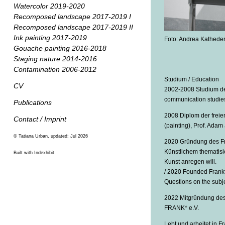
Watercolor 2019-2020
Recomposed landscape 2017-2019 I
Recomposed landscape 2017-2019 II
Ink painting 2017-2019
Foto: Andrea Kathede
Gouache painting 2016-2018
Staging nature 2014-2016
Contamination 2006-2012
Studium / Education
CV
2002-2008 Studium der
communication studies 
Publications
2008 Diplom der freien
Contact / Imprint
(painting), Prof. Ada
© Tatiana Urban, updated: Jul 2026
2020 Gründung des Fr
Künstlichem thematis
Built with Indexhibit
Kunst anregen will.
/ 2020 Founded Frankfu
Questions on the subje
2022 Mitgründung des 
FRANK* e.V.
Lebt und arbeitet in F