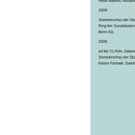
Neue Malerei, Ausstel
2009:
Sommerschau der Studi
Ring frei. Kunststude
Bonn (G).
2008:
art fair 21 Köln, Gale
Sommerschau der Studi
Kleine Formate, Galeri