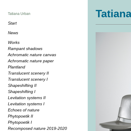
Tatian
Tatiana Urban
Start
News
Works
Rampant shadows
Achromatic nature canvas
Achromatic nature paper
Plantland
Translucent scenery II
Translucent scenery I
Shapeshifting II
Shapeshifting I
Levitation systems II
Levitation systems I
Echoes of nature
Phytopoetik II
Phytopoetik I
Recomposed nature 2019-2020